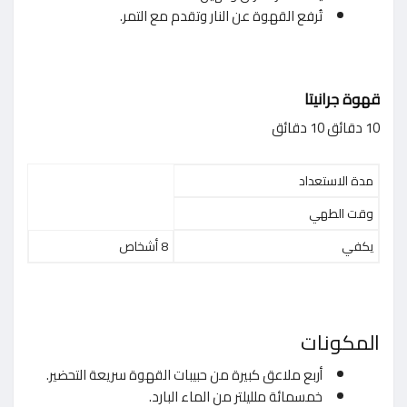
تُرفع القهوة عن النار وتقدم مع التمر.
قهوة جرانيتا
10 دقائق 10 دقائق
مدة الاستعداد
وقت الطهي
يكفي
8 أشخاص
المكونات
أربع ملاعق كبيرة من حبيبات القهوة سريعة التحضير.
خمسمائة ملليلتر من الماء البارد.