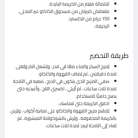
ثلاثمائة مليلتر من الكريمة الباردة.
ملعقتان كبيرتان من مسحوق الكاكاو غير المحلى.
150 جرام من الكاسترد.
الزخرفة:.
طريقة التحضير
يُمزج السكر والماء معًا في قدر ، ويُشعل النار ويُغلى
لمدة دقيقتين ، ثم يُضاف القهوة والكاكاو.
صفي المزيج الذي يتكون في الدرج ، ضعيه في الثلاجة
لمدة ثلاث ساعات ، ثم أزيلي ، اكسري الثلج ، وأعيديه حتى
يصبح جاهزًا للاستخدام.
اخفق الكريمة حتى تتماسك.
يُقسّم مزيج القهوة والكاكاو على ثمانية أكواب ، ويُزين
بالكريمة المخفوقة ، ويُرش بالشوكولاتة المبشورة ، ثم
يُعاد إلى الثلاجة ليبرد لمدة ثلاث ساعات.