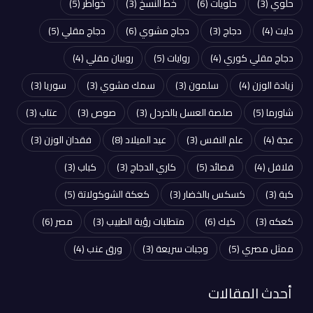
حلوي
(3)
حلويات
(6)
خط النسخ
(3)
خواطر
(5)
دايت
(4)
دجاج
(3)
دجاج مشوي
(6)
دجاج مقلي
(5)
دجاج مقلي كوري
(4)
روايات
(5)
روبيان مقلي
(4)
زيادة الوزن
(4)
سلمون
(3)
سمك مشوي
(3)
سوريا
(3)
شاورما
(5)
صلصة العسل بالخردل
(3)
صوص
(3)
عتاب
(3)
عجة
(4)
علم النفس
(3)
عيد الميلاد
(8)
فقدان الوزن
(3)
فلافل
(4)
قصائد
(5)
كاري الدجاج
(3)
كباب
(3)
كبة
(3)
كسكس بالخضار
(3)
كعكة الشوكولاتة
(5)
كعكه
(3)
كيك
(6)
متطلبات رؤية الطبيب
(3)
مصر
(6)
ممثل مصري
(5)
وجبات سريعة
(3)
ورق عنب
(4)
أحدث المقالات