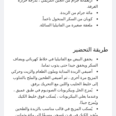
أربعمائة جرام من الجبن الكريمي ، بدرجة حرارة
الغرفة.
مائة جرام من الزبدة.
كوبان من السكر المنخول ناعماً.
ملعقة صغيرة من الفانيليا السائلة.
طريقة التحضير
يخفق البيض مع الفانيليا في خلاط كهربائي ويضاف
السكر ويخفق جيدا حتى يذوب تماما.
أضيفي الزبدة المذابة وملون الطعام والزيت وحركي
المزيج مرة أخرى ، ثم أضيفي الطحين والملح بالتناوب
إلى خليط الحليب واللبن مع التحريك برفق.
يُمزج الخل وبيكربونات الصوديوم في طبق عميق ،
وعندما يغلي البيكربونات ، يُسكب فوق خليط الكيك
ويُمزج جيدًا.
يُسكب المزيج في قالب مناسب بالزبدة والطحين
ويُخبز الكيك في فرن مُسخن مسبقًا إلى مائة وثمانين