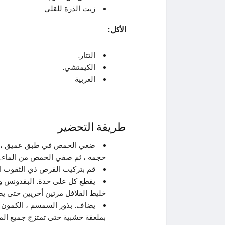
زيت الذرة للقلي
الأكل:
التتار.
الكيمتشي.
العربية
طريقة التحضير
حجمه ، ثم صفي الحمص من الماء.
قم بتركيب القرص ذي الثقوب 
يقطع كل على حدة: البقدونس وال
خليط الفلافل مرتين أخريين حتى يصبح
يضاف: بذور السمسم ، الكمون ، 
بملعقة خشبية حتى تمتزج جميع المك