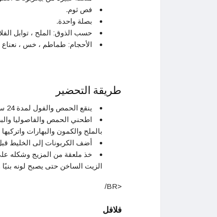
فص ثوم.
بصلة واحدة.
حسب الذوق: الملح ، توابل الفل
الأحجام: طماطم ، خس ، نعناع 
طريقة التحضير
ينقع الحمص والفول لمدة 24 ساعة قبل الاستخدام.
اطحني الحمص والفاصوليا والبص
بالملح والكمون والبهارات واتركيها جا
أضف الكربونات إلى الخليط قبل 15 دقيقة من القلي ، ثم اخلط جميع المكون
خذ ملعقة من المزيج وشكله عل
الزيت الساخن حتى يصبح لونه بنيًا 
<BR/
فلافل