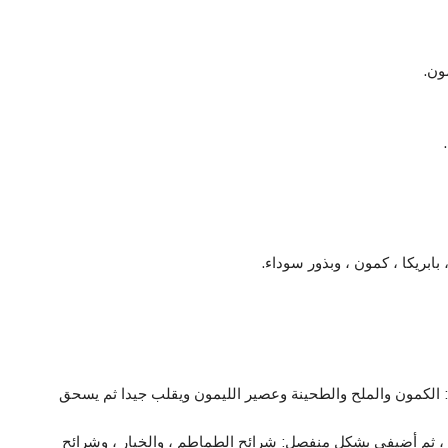
ون.
ابريكا ، كمون ، وبذور سوداء.
: الكمون والملح والطحينة وعصير الليمون ويقلب جيدا ثم يسحق
 ثم أضيفي بشكل منفصل: شرائح الطماطم ، والخيار ، وشرائح