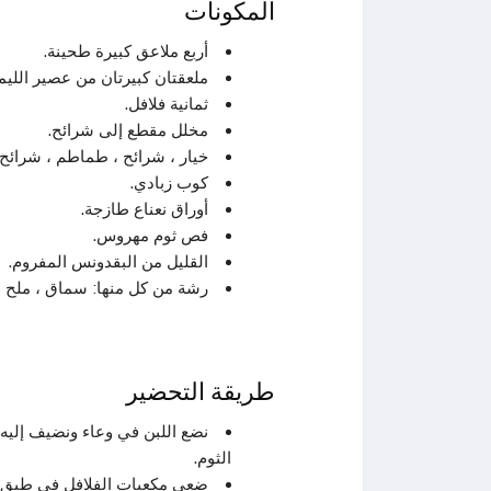
المكونات
أربع ملاعق كبيرة طحينة.
ملعقتان كبيرتان من عصير الليم
ثمانية فلافل.
مخلل مقطع إلى شرائح.
خيار ، شرائح ، طماطم ، شرائح.
كوب زبادي.
أوراق نعناع طازجة.
فص ثوم مهروس.
القليل من البقدونس المفروم.
رشة من كل منها: سماق ، ملح ، ب
طريقة التحضير
نضع اللبن في وعاء ونضيف إليه
الثوم.
ضعي مكعبات الفلافل في طبق ،