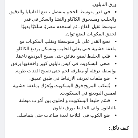
ورق النايلون.
في قدر متوسط ​​الحجم منفصل ، ضع الفانيليا والدقيق
والحليب ومسحوق الكاكاو والنشا والسكر في قدر
متوسط ​​ثقيل القاع ، ثم استخدم مضربًا سلكيًا يدويًا
لخفق المكونات لبضع ثوان.
نضع القدر على نار متوسطة ونقلب المكونات مع
ملعقة خشبية حتى يغلي الحليب وتتشكل بودنغ الكاكاو.
قلب الخليط لبضع دقائق حتى يصبح البودينغ ناعمًا.
ضعي البسكويت في كيس نايلون كبير واخفقيها برفق
بواسطة درفلة أو مطرقة لحم حتى تصبح الفتات طرية.
ضع ملفات تعريف الارتباط في طبق عميق.
يُسكب المزيج فوق البسكويت ويُحرّك بملعقة خشبية
لغمس البودينغ في البسكويت.
قسّم خليط البسكويت والحلوى بين أكواب مبطنة
بالنايلون ولف الخليط بورق نايلون.
ضع الكوب في الثلاجة لعدة ساعات حتى يتماسك.
كيف تأكل: