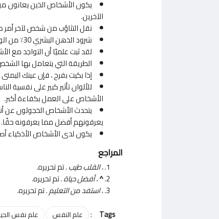
يكون الأشخاص الذين يعانون م
الآخرين.
نقل التثاؤب من شخص لآخر أمر ط
شرود الذهن البشري 30٪ من الوقت.
لقد ثبت علميًا أن التواجد مع ا
الطريقة التي يتعامل بها الشخ
إذا بكيت بفرح ، فإن عينك اليمنى س
للألوان تأثير كبير على نفسية ال
الأشخاص على العمل بكفاءة أكبر.
يتحدث الأشخاص الخجولون عن أن
يعرفونهم أفضل مما يعرفونه حقًا.
يكون لدى الأشخاص الأذكياء أص
المراجع
،
القلب طيب
. تم تحريره.
^
،
أفضل حياة
. تم تحريره.
،
استفد من التعليم
. تم تحريره.
:
Tags
علم النفس
علم نفس الحيا