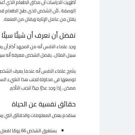
أظهرت الدراسات أن مذاق الطعام الذي أع
الوصفة ، لأن الشخص الذي طبخ الطعام قد تش
يقلل من عامل الإثارة ويقلل من المتعة.
نفضل أن نعرف أن شيئًا سيئً
وجد علماء النفس أنه من المجهد أكثر أن 
سبيل المثال ، يفضل الشخص معرفة أنه سيتأ
يشرح علماء النفس أنه عندما يعرف الشخص ش
لوضعها في محاولة لتجنب هذا الشيء السيئ
ممكن ، إذا وجد عذرًا جيدًا لتجنب التأخير.
حقائق نفسية عن الحياة
سنقدم بعض المعلومات والحقائق التي ربما ل
يستغرق الشخص 66 يومًا لفعل شيء ما لتكوين عادة يومية.