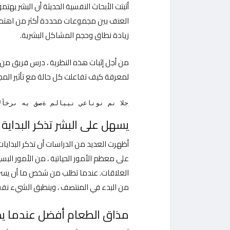
أثبتت الأبحاث النفسية الحديثة أن البشر يهت
العنف بين مجموعات محددة أكثر من اهتمامه
زيادة نطاق وحجم المشاكل البشرية.
من أجل إثبات هذه النظرية ، درس فريق من
لمعرفة كيف تفاعلت كل حالة مع تأثير المج
ن أكثر من ضعف عدد الفتيات الصغيرات اللائي كن يتضورن جوعاً. و
يسهل على البشر تذكر البداية 
أظهرت العديد من الدراسات أن تذكر البدايات
على معظم الأمور الحياتية ، من الأمور البس
العلاقات. عندما تطلب من شخص ما أن يسرد ع
من البدء في المنتصف ، وينطبق الشيء نفس
مذاق الطعام أفضل عندما ي