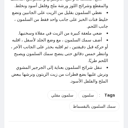
والمقطع وشرائح اللوز ورشة ملح وفلفل أسود ونخلط.
نغطي السلمون بقليل من الزيت على الجانبين ونضع
خليط فتات الخبز على جانب واحد فقط من السلمون ،
جانب اللحم.
ضعي ملعقة كبيرة من الزيت في مقلاة وسخنيها.
أضف سمك السلمون ، مع وضع الجلد لأسفل ، اقلبه
أو حركه قبل دقيقتين ، ثم اقلبه بحذر على الجانب الآخر ،
وانتظر خمس دقائق حتى ينضج سمك السلمون ويصبح
اللحم طريًا.
ننقل شرائح السلمون بعناية إلى الجرجير المشوي
ونرش عليها بضع قطرات من زيت الزيتون ونرشها ببعض
الملح والفلفل الأسود.
:
Tags
سلمون
سلمون مقلي
سمك السلمون بالبقسماط