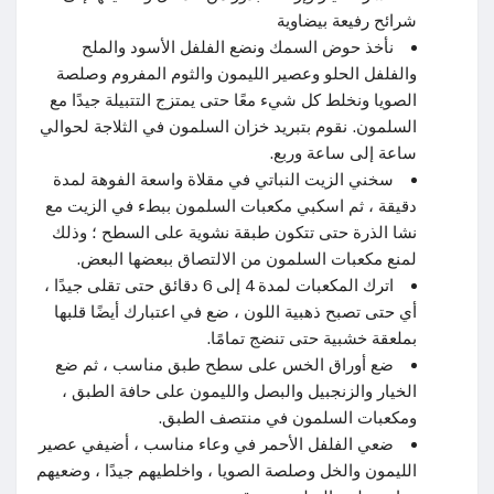
شرائح رفيعة بيضاوية
نأخذ حوض السمك ونضع الفلفل الأسود والملح
والفلفل الحلو وعصير الليمون والثوم المفروم وصلصة
الصويا ونخلط كل شيء معًا حتى يمتزج التتبيلة جيدًا مع
السلمون. نقوم بتبريد خزان السلمون في الثلاجة لحوالي
ساعة إلى ساعة وربع.
سخني الزيت النباتي في مقلاة واسعة الفوهة لمدة
دقيقة ، ثم اسكبي مكعبات السلمون ببطء في الزيت مع
نشا الذرة حتى تتكون طبقة نشوية على السطح ؛ وذلك
لمنع مكعبات السلمون من الالتصاق ببعضها البعض.
اترك المكعبات لمدة 4 إلى 6 دقائق حتى تقلى جيدًا ،
أي حتى تصبح ذهبية اللون ، ضع في اعتبارك أيضًا قلبها
بملعقة خشبية حتى تنضج تمامًا.
ضع أوراق الخس على سطح طبق مناسب ، ثم ضع
الخيار والزنجبيل والبصل والليمون على حافة الطبق ،
ومكعبات السلمون في منتصف الطبق.
ضعي الفلفل الأحمر في وعاء مناسب ، أضيفي عصير
الليمون والخل وصلصة الصويا ، واخلطيهم جيدًا ، وضعيهم