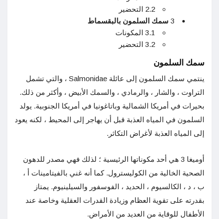
2.2 التحضير
3
سمك السلمون بالبقسماط
3.1 المكونات
3.2 التحضير
سمك السلمون
ينتمي سمك السلمون إلى عائلة Salmonidae ، والتي تشمل
التراوت ، والشار ، والرمادي ، والسمك الأبيض ، وأكثر من ذلك.
بحيرات في أمريكا الشمالية وباتاغونيا في أمريكا الجنوبية. يولد
السلمون في المياه العذبة قبل أن يهاجر إلى المحيط ، لكنه يعود
إلى المياه العذبة لأغراض التكاثر.
أوميغا 3 هي أحد مكوناتها الرئيسية ؛ لذلك فهي مصدر للدهون
الصحية الخالية من الكوليسترول. كما أنه غني بالفيتامينات أ ،
ب ، د ، الكالسيوم ، الحديد ، الفوسفور والسيلينيوم. يمتاز
بقدرته على تقوية العظام وزيادة القدرات العقلية وخاصة عند
الأطفال للوقاية من العديد من الأمراض.