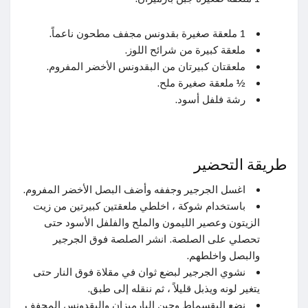
1 ملعقة صغيرة بقدونس مجفف مطحون ناعماً.
ملعقة كبيرة من شرائح اللوز.
ملعقتان كبيرتان من البقدونس الأخضر المفروم.
½ ملعقة صغيرة ملح.
رشة فلفل أسود.
طريقة التحضير
اغسل الجرجير وجففه وأضف البصل الأخضر المفروم.
باستخدام شوكة ، اخلطي ملعقتين كبيرتين من زيت
الزيتون وعصير الليمون والملح والفلفل الأسود حتى
تحصلي على الصلصة. انشر الصلصة فوق الجرجير
والبصل واخلطهم.
نشوي الجرجير لبضع ثوان في مقلاة فوق النار حتى
يتغير لونه ويذبل قليلاً ، ثم ننقله إلى طبق.
نضع البقسماط وجبن البارميزان والبقدونس المجفف