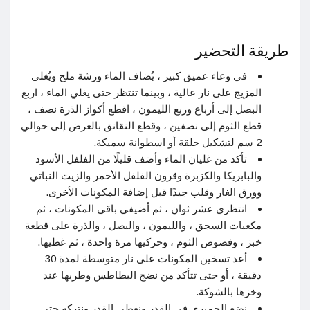
طريقة التحضير
في وعاء عميق كبير ، يُضاف الماء ورشة ملح ويُغلى
المزيج على نار عالية ، وبينما تنتظر حتى يغلي الماء ، اربع
البصل إلى أرباع وربع الليمون ، اقطع أكواز الذرة نصف ،
قطع الثوم إلى نصفين ، وقطع النقانق بالعرض إلى حوالي
2 سم لتشكيل حلقة أو اسطوانة سميكة.
تأكد من غليان الماء وأضف قليلًا من الفلفل الأسود
والبابريكا والكزبرة وقرون الفلفل الأحمر والزيت النباتي
وورق الغار وقلب جيدًا قبل إضافة المكونات الأخرى.
انتظري عشر ثوان ، ثم أضيفي باقي المكونات ، ثم
مكعبات السجق ، والليمون ، والبصل ، والذرة على قطعة
خبز ، وفصوص الثوم ، وحركيها مرة واحدة ، ثم غطيها.
أعد تسخين المكونات على نار متوسطة لمدة 30
دقيقة ، أو حتى تتأكد من نضج البطاطس وطريها عند
وخزها بالشوكة.
نضع الجمبري في القدر ونغطي القدر ونتركه حتى