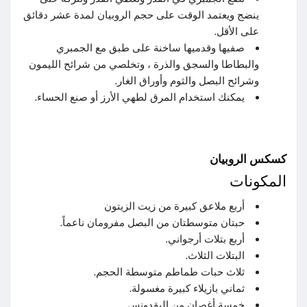
ينضج ويعتمد الوقت على حجم الروبيان لمدة عشر دقائق
على الأقل.
صفيها وقدميها ساخنة على طبق مع الجمبري
والبطاطا والسجق والذرة ، وتخلصي من شرائح الليمون
وشرائح البصل والثوم وأوراق الغار.
يمكنك استخدام المرق لطهي الأرز أو صنع الحساء.
كسكس الروبيان
المكونات
أربع ملاعق كبيرة من زيت الزيتون
حبتان متوسطتان من البصل مفرومان ناعماً.
أربع بتلات أرجواني.
البتلات الثلاث.
ثلاث حبات طماطم متوسطة الحجم.
ثماني بازيلاء كبيرة مغسولة.
خمسة أغصان من البقدونس.