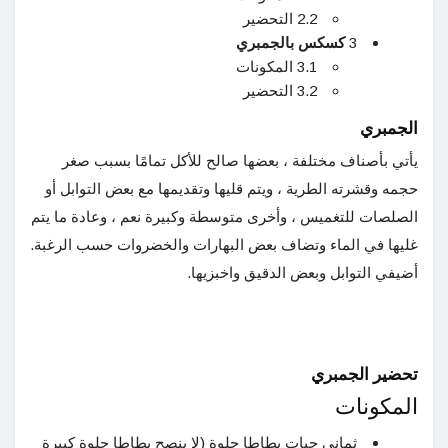
2.2 التحضير
3
كسكس بالجمبري
3.1 المكونات
3.2 التحضير
الجمبري
يأتي بأصناف مختلفة ، بعضها صالح للأكل تمامًا بسبب صغر
حجمه وقشرته الطرية ، ويتم قليها وتقديمها مع بعض التوابل أو
الصلصات للتغميس ، وأخرى متوسطة وكبيرة نعم ، وعادة ما يتم
غليها في الماء وتضاف بعض البهارات والخضروات حسب الرغبة.
أضيفي التوابل وبعض الدقيق واخبزيها.
تحضير الجمبري
المكونات
ثماني حبات بطاطا حلوة (لا ينصح بطاطا حلوة كبيرة