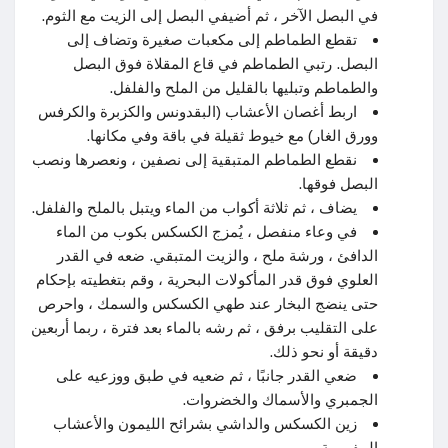
في البصل الآخر ، ثم أضيفي البصل إلى الزيت مع الثوم.
تقطع الطماطم إلى مكعبات صغيرة وتضاف إلى
البصل. رتبي الطماطم في قاع المقلاة فوق البصل
والطماطم وتبليها بالقليل من الملح والفلفل.
اربط أغصان الأعشاب (البقدونس والكزبرة والكرفس
وورق الغار) مع خيوط ثقيلة في باقة وفي مكانها.
نقطع الطماطم المتبقية إلى نصفين ، ونعصرها ونصب
البصل فوقها.
يضاف ، ثم ثلاثة أكواب من الماء ويتبل بالملح والفلفل.
في وعاء منفصل ، يُمزج الكسكس بكوب من الماء
الدافئ ، ورشة ملح ، والزيت المتبقي. ضعه في القدر
العلوي فوق قدر المأكولات البحرية ، وقم بتغطيته بإحكام
حتى ينضج البخار عند طهي الكسكس والسمك ، واحرص
على التقليب برفق ، ثم رشه بالماء بعد فترة ، ربما أربعين
دقيقة أو نحو ذلك.
ضعي القدر جانبًا ، ثم ضعيه في طبق ووزعيه على
الجمبري والأسماك والخضروات.
زين الكسكس والداشي بشرائح الليمون والأعشاب
المفرومة.