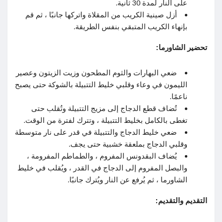
على النار لمدة 30 ثانية.
أزل صينية الكريب من المقلاة واتركها جانبًا ، ثم قم
بإنهاء الكريب المتبقي بنفس الطريقة.
تحضير الشاورما:
ضعي البهارات والثوم المطحون وزيت الزيتون وعصير
الليمون في وعاء وقلبي خليط التتبيلة بالشوكة حتى يصبح
ناعمًا.
تُضاف قطع الدجاج إلى مزيج التتبيلة وتُقلب حتى
تغطى بالكامل بخليط التتبيلة ، وتترك لفترة من الوقت.
ضعي خليط الدجاج والتتبيلة في قدر على نار متوسطة
وقلبي الدجاج بملعقة خشبية حتى يجف.
يُضاف البقدونس المفروم ، والطماطم المفرومة ،
والبصل المفروم إلى الدجاج في القدر ، ويُقلب في خليط
الشاورما ، ثم يُرفع عن النار ويُترك جانبًا.
التقديم والتقديم: