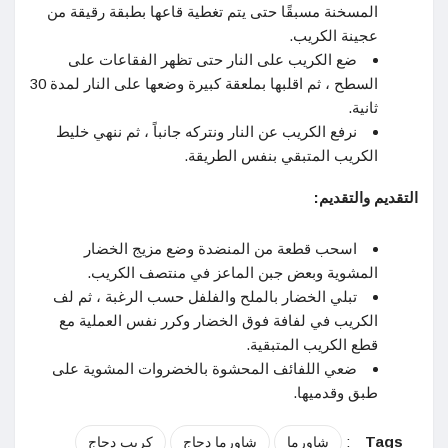
المسخنة مسبقًا حتى يتم تغطية قاعها بطبقة رقيقة من
عجينة الكريب.
ضع الكريب على النار حتى تظهر الفقاعات على
السطح ، ثم اقلبها بملعقة كبيرة وضعها على النار لمدة 30
ثانية.
نرفع الكريب عن النار ونتركه جانباً ، ثم ننهي خليط
الكريب المتبقي بنفس الطريقة.
التقديم والتقديم:
اسحب قطعة من المنضدة وضع مزيج الخضار
المشوية وبعض جبن الماعز في منتصف الكريب.
تبلي الخضار بالملح والفلفل حسب الرغبة ، ثم لف
الكريب في لفافة فوق الخضار وكرر نفس العملية مع
قطع الكريب المتبقية.
ضعي اللفائف المحشوة بالخضروات المشوية على
طبق وقدميها.
:
Tags
شاورما
شاورما دجاج
كريب دجاج