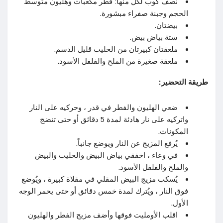
نصف كوب لكل منها: فطر مكعبات وهليون متوسط ​​
الحجم وجبنة صفراء مبشورة.
بيضتان.
ستة بياض بيض.
ملعقتان كبيرتان من الحليب قليل الدسم.
ملعقة صغيرة من الملح والفلفل الأسود.
طريقة التحضير:
ضعي الهليون والفطر في قدر ، وحركيه على النار
واتركيه على نار هادئة لمدة 5 دقائق أو حتى تنضج
المكونات.
يُرفع المزيج عن النار ويوضع جانباً.
في وعاء ، اخفقي بياض البيض والحليب والبيض
والملح والفلفل الأسود.
يُسكب مزيج البيض المقلي في مقلاة كبيرة ، ويُوضع
فوق النار ، ويُترك لمدة خمس دقائق أو حتى يحمر الوجه
الأول.
اقلب الأومليت فوقها وأضف مزيج الفطر والهليون