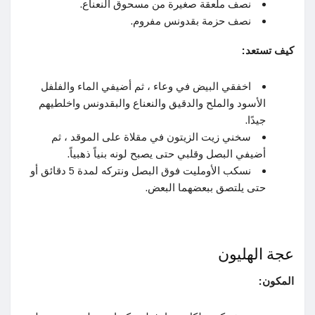
نصف ملعقة صغيرة من مسحوق النعناع.
نصف حزمة بقدونس مفروم.
كيف تستعد:
اخفقي البيض في وعاء ، ثم أضيفي الماء والفلفل
الأسود والملح والدقيق والنعناع والبقدونس واخلطيهم
جيدًا.
سخني زيت الزيتون في مقلاة على الموقد ، ثم
أضيفي البصل وقلبي حتى يصبح لونه بنياً ذهبياً.
نسكب الأومليت فوق البصل ونتركه لمدة 5 دقائق أو
حتى يلتصق ببعضهما البعض.
عجة الهليون
المكون: