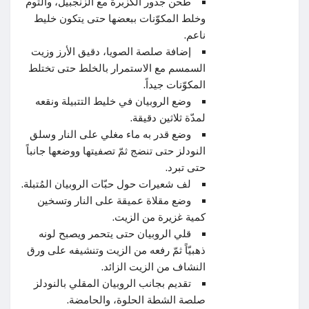
طحن جذور الكزبرة مع الزنجبيل، والثوم
وخلط المكوّنات ببعضها حتى يتكون خليط
ناعم.
إضافة صلصة الصويا، دقيق الأرز وزيت
السمسم مع الاستمرار بالخلط حتى تختلط
المكوّنات جيداً.
وضع الروبيان في خليط التتبيلة ونقعه
لمدّة ثلاثين دقيقة.
وضع قدر به ماء مغلي على النار وسلق
النودلز حتى تنضج ثمّ تصفيتها ووضعها جانباً
حتى تبرد.
لف شعيرات حول حبّات الروبيان المُتبلة.
وضع مقلاة عميقة على النار وتسخين
كمية غزيرة من الزيت.
قلي الروبيان حتى يتحمر ويصبح لونه
ذهبيّاً ثمّ رفعه من الزيت وتنشيفه على ورق
النشاف من الزيت الزائد.
تقديم بجانب الروبيان المقلي بالنودلز
صلصة الشطة الحلوة، والحامضة.