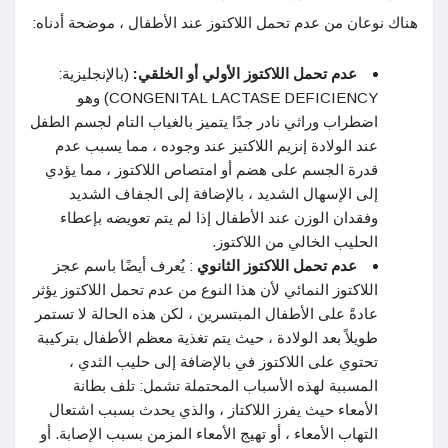
هناك نوعان من عدم تحمل اللاكتوز عند الأطفال ، موضحة أدناه:
عدم تحمل اللاكتوز الأولي أو الخلقي:
(بالإنجليزية:
CONGENITAL LACTASE DEFICIENCY) وهو
اضطراب وراثي نادر جدًا يتميز بالغياب التام لجسم الطفل
عند الولادة إنزيم اللاكتيز عند وجوده ، مما يسبب عدم
قدرة الجسم على هضم أو امتصاص اللاكتوز ، مما يؤدي
إلى الإسهال الشديد ، بالإضافة إلى الجفاف الشديد
وفقدان الوزن عند الأطفال إذا لم يتم تعويضه بإعطاء
الحليب الخالي من اللاكتوز.
عدم تحمل اللاكتوز الثانوي
: يُعرف أيضًا باسم عجز
اللاكتوز النمائي لأن هذا النوع من عدم تحمل اللاكتوز يؤثر
عادةً على الأطفال المبتسرين ، لكن هذه الحالة لا تستمر
طويلاً بعد الولادة ، حيث يتم تغذية معظم الأطفال بتركيبة
تحتوي على اللاكتوز في بالإضافة إلى حليب الثدي ،
المسببة لهذه الأسباب المحتملة تشمل: تلف بطانة
الأمعاء حيث يفرز اللاكتاز ، والذي يحدث بسبب اشتعال
التهاب الأمعاء ، أو تهيج الأمعاء المزمن بسبب الإصابة. أو