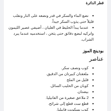
قطر الدائرة
نضع الماء والسكر في قدر ونضعه على النار ونقلب
قليلاً حتى يذوب السكر جيداً.
عندما يبدأ الخليط في الغليان ، أضيفي عصير الليمون
واتركيه لبضع دقائق حتى يثخن ، استخدميه عندما يبرد
الشراب.
بودينج الموز
عناصر
كوب ونصف سكر.
ملعقتان كبيرتان من الدقيق.
قليل من الملح
كوبان من الحليب السائل.
بيضتان.
2 ملاعق صغيرة من الفانيليا.
قطع ست قطع إلى شرائح.
كوب بسكويت فانيليا.