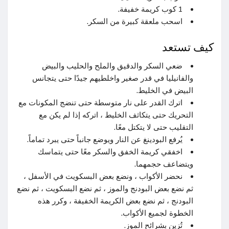
1 كوب كريمة خفيفة.
اسحب ملعقة كبيرة من السكر.
كيف تستعد
ضعي السكر والدقيق والملح والحليب والبيض
والفانيليا في قدر صغير واخلطيهم جيدًا حتى يتجانس
البيض في الخليط.
اترك القدر على نار متوسطة حتى تنضج المكونات مع
التحريك حتى يتكاثف الخليط ، اتركه إذا لم يكن مع
التقليب حتى لا يتكتل معًا.
يُرفع البودينغ عن النار ويوضع جانباً حتى يبرد تماماً.
اخفقي كريمة الخفق والسكر معًا حتى يتماسك
ويتضاعف حجمهما.
نحضر الأكواب ، ونضع بعض البسكويت في الأسفل ،
ثم نضع بعض البودنج والموز ، ثم نضع البسكويت ، ثم نضع
البودنج ، ثم نضع بعض الكريمة الخفيفة ، وكرر هذه
الخطوة لجميع الأكواب.
تُزين بشرائح الموز.