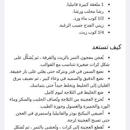
1 ملعقة كبيرة فانيليا.
رشا محلب ورشا.
1/2 كوب ماء ورد.
زيني الفدج حسب الرغبة.
1/4 كوب زيت.
كيف تستعد
يُعجن معجون التمر بالزيت والقرفة ، ثم يُشكَّل على
شكل كرات صغيرة تتناسب مع القوالب.
نضع السمن في قدر ونتركه حتى يغلي على نار خفيفة.
نضع الدقيق والسميد في وعاء كبير ، ثم نضيف مرق
الغليان إلى الخليط ونخلط جيداً حتى يتماسك.
ضع الخليط في الثلاجة ليوم كامل.
تُخرج العجينة من الثلاجة وتُضاف الحليب والسكر وماء
الورد والخميرة والغسول وجوزة الطيب.
أضيفي البيكنج بودر والفانيليا واستمري في العجن
حتى تصبح العجينة لزجة.
تُقطع العجينة إلى كرات ، وتُحشى بالتمر ، ثم تُشكل