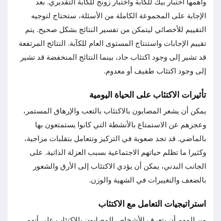
وأهمها اختبار بيك للكآبة واختبار زونج للكآبة التقديري. بعد
الإجابة على المجموعة الكاملة من الأسئلة، ستحتاج لتوجيه
التقييم للأخصائي ليتمكن من تفسير النتائج بشكل صحيح. يتم
تقييم الإجابات واستنتاج المستوى العام للكآبة. النتائج المرتفعة
قد تشير إلى وجود اكتئاب حاد، بينما النتائج المنخفضة قد تشير
إلى وجود اكتئاب طفيف أو معدوم.
تأثيرات الاكتئاب على الحياة اليومية
يمكن أن يشعر المصابون بالاكتئاب بالتعب والإرهاق المستمر،
وعجزهم عن الاستمتاع بالأنشطة التي كانوا يستمتعون بها
بالماضي. قد تجد صعوبة في التركيز وتتعامل بتقلبات مزاجية،
وكثيرا ما تظلم حياتهم الاجتماعية بسبب العزلة الذاتية. على
الجانب البدني، يمكن أن يؤدي الاكتئاب إلى الأرق والشعور
بالضعف والتغييرات في الشهية والوزن.
استراتيجيات التعامل مع الاكتئاب
من المهم أن يتعرف الأشخاص المصابون بالاكتئاب على أنهم