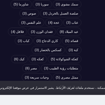
سمك مشوي
(3)
سوريا
(3)
شاورما
(5)
صلصة العسل بالخردل
(3)
صوص
(3)
عتاب
(3)
عجة
(4)
علم النفس
(3)
عيد الميلاد
(8)
فقدان الوزن
(3)
فلافل
(4)
قصائد
(5)
كاري الدجاج
(3)
كباب
(3)
كبة
(3)
كسكس بالخضار
(3)
كعكة الشوكولاتة
(5)
كعكه
(3)
كيك
(6)
متطلبات رؤية الطبيب
(3)
مصر
(6)
ممثل مصري
(5)
وجبات سريعة
(3)
ورق عنب
(4)
كنة ، نستخدم ملفات تعريف الارتباط. يشير الاستمرار في عرض موقعنا الإلكترون