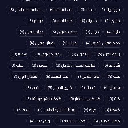
جوز الهند
(5)
حب
(5)
حب الشباب
(4)
حساسيه الاطفال
(3)
حلوي
(3)
حلويات
(6)
خط النسخ
(3)
خواطر
(5)
دايت
(4)
دجاج
(3)
دجاج مشوي
(6)
دجاج مقلي
(5)
دجاج مقلي كوري
(4)
روايات
(5)
روبيان مقلي
(4)
زيادة الوزن
(4)
سلمون
(3)
سمك مشوي
(3)
سوريا
(3)
شاورما
(5)
صلصة العسل بالخردل
(3)
صوص
(3)
عتاب
(3)
عجة
(4)
علم النفس
(3)
عيد الميلاد
(8)
فقدان الوزن
(3)
فلافل
(4)
قصائد
(5)
كاري الدجاج
(3)
كباب
(3)
كبة
(3)
كسكس بالخضار
(3)
كعكة الشوكولاتة
(5)
كعكه
(3)
كيك
(6)
متطلبات رؤية الطبيب
(3)
مصر
(6)
ممثل مصري
(5)
وجبات سريعة
(3)
ورق عنب
(4)