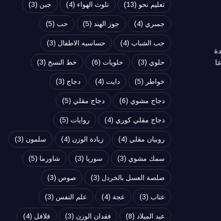
تعليم نحو
(13)
تلوث الهواء
(4)
جبن
(3)
جمبري
(4)
جوز الهند
(5)
حب
(5)
حب الشباب
(4)
حساسيه الاطفال
(3)
دة
ا
حلوي
(3)
حلويات
(6)
خط النسخ
(3)
خواطر
(5)
دايت
(4)
دجاج
(3)
دجاج مشوي
(6)
دجاج مقلي
(5)
دجاج مقلي كوري
(4)
روايات
(5)
روبيان مقلي
(4)
زيادة الوزن
(4)
سلمون
(3)
سمك مشوي
(3)
سوريا
(3)
شاورما
(5)
صلصة العسل بالخردل
(3)
صوص
(3)
عتاب
(3)
عجة
(4)
علم النفس
(3)
عيد الميلاد
(8)
فقدان الوزن
(3)
فلافل
(4)