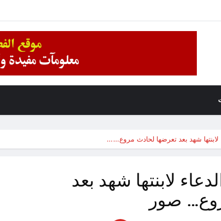
لابنتها شهد بعد تعرضها لحادث مروع……
عاء لابنتها شهد بعد
روع… صور