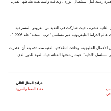
بفترة زمنية قبل استئصال الورم ، وتعافت واستأنفت نشاطها الفني.
ن الثانية عشرة ، حيث شاركت في العديد من العروض المسرحية
م الدراما التليفزيونية عبر مسلسل “درب المحبة” عام 2003،” .
 الأعمال الخليجية، وجاءت انطلاقتها الفنية مصادفة بعد أن اعتذرت
 مسلسل “الداية” حيث رشحتها الفنانة حياة الفهد للدور الذي
قراءة المقال التالي
ان
دعاء الصفا والمروة
دفن