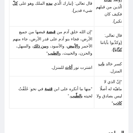
قال تعالى: {تبارك الّذي
بيده
الملك وهو على
كلّ
الّذين من قبلهم
شيء قدير}.
فكيف كان
نكير}.
“إن الله خلق آدم من
قبضة
قبضها من جميع
قال تعالى:
الأرض، فجاء بنو آدم على قدر الأرض، جاء منهم
{وكذّبوا بآياتنا
الأحمر و
الأبيض
، والأسود، و
بين ذلك
، والسهل،
كذّابا}
.
والحزن، والخبيث، و
الطيب
“
كسر خالد
باب
اشترت نور
أثاث
للمنزل.
المنزل.
“إنّ الذي لا
ماهيّة له أصلًا
“منها ما أنكره على ابن
قتيبة
في نحو: غَلَفْتُ
ليس بصادق ولا
لحيته
بالطّيب
.”
كاذب
“