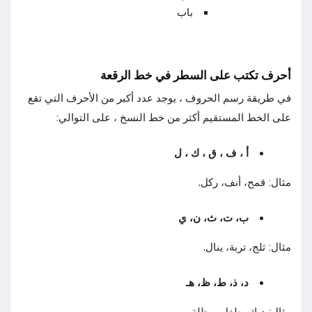
باب
أحرف تكتب على السطر في خط
الرقعة
في طريقة رسم الحروف ، يوجد عدد أكبر من الأحرف التي تقع
على الخط المستقيم أكثر من خط النسخ ، على التوالي:
أ ، ف ، ق ، ك ، ل
مثال: قمح، أنف، ركل.
ب، ت، ث، ن، ي
مثال: ثلج، تربة، ينال.
د، ذ، ط، ظ، هـ
مثال: ديك، طفل، مظلة.