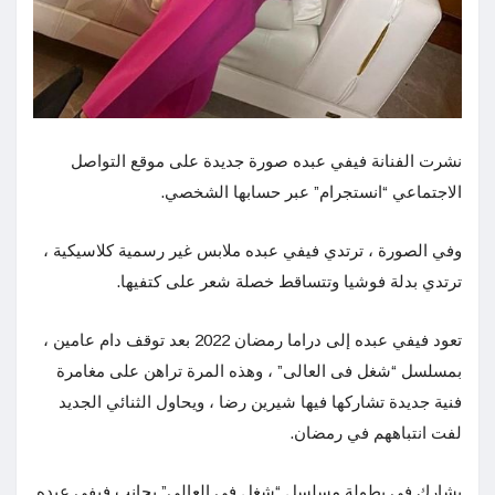
نشرت الفنانة فيفي عبده صورة جديدة على موقع التواصل
الاجتماعي “انستجرام” عبر حسابها الشخصي.
وفي الصورة ، ترتدي فيفي عبده ملابس غير رسمية كلاسيكية ،
ترتدي بدلة فوشيا وتتساقط خصلة شعر على كتفيها.
تعود فيفي عبده إلى دراما رمضان 2022 بعد توقف دام عامين ،
بمسلسل “شغل فى العالى” ، وهذه المرة تراهن على مغامرة
فنية جديدة تشاركها فيها شيرين رضا ، ويحاول الثنائي الجديد
لفت انتباههم في رمضان.
يشارك فى بطولة مسلسل “شغل فى العالى” بجانب فيفى عبده