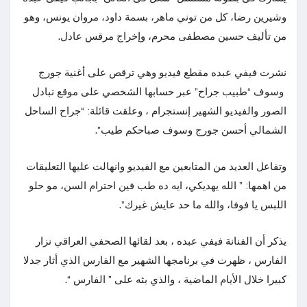
وشيرين رضا، كل من توني ماهر، بسمة داود، مروان يونس، وهو
من تأليف حسين مصطفى محرم، وإخراج مرقس عادل.
نشرت فيفي عبده مقطع فيديو وهي ترقص على أغنية جورج
وسوف “طبيب جراح” عبر حسابها الشخصي على موقع تبادل
الصور والفيديو الشهير إنستجرام ، وعلقت قائلة: “جراح الساحل
الشمالي أحسن جورج وسوف صباحكم طيب”.
وتفاعل العديد من المتابعين مع الفيديو وانهالت عليها التعليقات
من اهمها: ” الله يهديكي، ايه ده طب فين احترام السن، مو حلو
اللبس يا فوفا، والله ما حد عايش غيرك”.
يذكر أن الفنانة فيفي عبده ، بعد لقائها الصحفي العراقي نزار
الفارس ، ظهرت في برنامجها الشهير مع الفارس الذي أثار جدلا
كبيرا خلال الأيام الماضية ، والذي بثه على ” الفارس “.