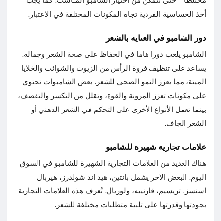
مختلطًا – حتى تتمكن من اختيار الشامبو المناسب. كما يجب
أخذ الحساسية الفردية تجاه المكونات المختلفة في الاعتبار.
دور الشامبو في العناية بالشعر
الشامبو يلعب دورا هاما في الحفاظ على صحة الشعر وجماله.
يساعد على تنظيف فروة الرأس من الزيوت والشوائب والخلايا
الميتة، مما يعزز النمو الصحي للشعر. بعض الشامبوات تحتوي
على مكونات تعزز المرونة والقوة، وتقلل من التكسر والتقصف،
بينما تعمل الأنواع الأخرى على التحكم في الشعر الدهني أو
الشعر الجاف.
علامات تجارية شهيرة للشامبو
هناك العديد من العلامات التجارية الشهيرة للشامبو في السوق
اليوم. البعض الاخر يشمل بانتين، هيد اند شولدرز، هيربال
اسنسز، تريسيم، قارنييه، ولوريال. تُعرف هذه العلامات التجارية
بجودتها وقدرتها على تلبية متطلبات مختلفة للشعر.