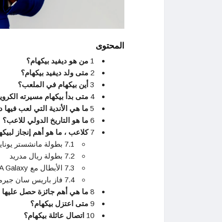
المحتوى
1
من هو ديفيد بيكهام؟
2
متى ولد ديفيد بيكهام؟
3
أين بيكهام في الملعب؟
4
متى بدأ بيكهام مسيرته الكروي
5
ما هي الأندية التي لعب فيها د
6
ما هو التاريخ الدولي للاعب؟
7
كلاعب ، ما هو أهم إنجاز لبيكه
7.1 بطولة مانشستر يونايتد
7.2 بطولة ريال مدريد
7.3 الأبطال مع LA Galaxy
7.4 فاز باريس سان جيرمان بالبطولة
8
ما هي أهم جائزة حصل عليها ف
9
متى اعتزل بيكهام؟
10
اتصال عائلة بيكهام؟