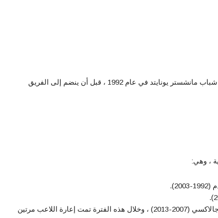
بدأ ديفيد بيكهام مسيرته كلاعب في فريق شباب مانشستر يونايتد في عام 1992 ، قبل أن ينضم إلى الفريق
ة ، وهي:
20).
النادي الأمريكي لوس أنجلوس جالاكسي (2007-2013) ، وخلال هذه الفترة تمت إعارة اللاعب مرتين